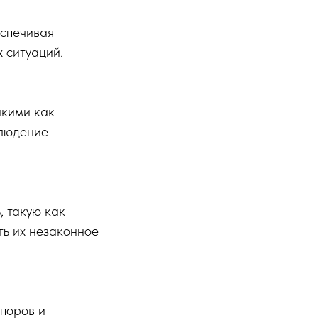
еспечивая
 ситуаций.
акими как
блюдение
, такую как
ть их незаконное
поров и