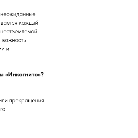
, неожиданные
ивается каждый
 неотъемлемой
м важность
ми и
ы «Инкогнито»?
 или прекращения
го