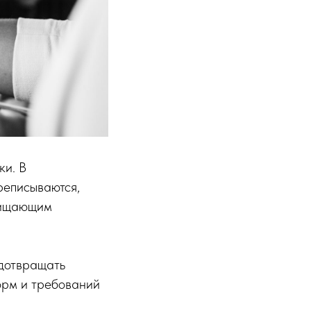
ки. В
реписываются,
щищающим
дотвращать
орм и требований